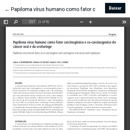
Baixar
Bai
←
Voltar aos Detalhes do Artigo
Papiloma vírus humano como fator carcinogênico e 