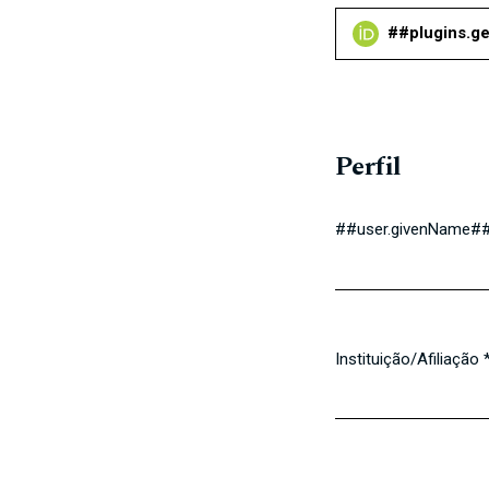
##plugins.ge
Perfil
##user.givenName#
Obrigatório
Instituição/Afiliação
Obrigatório