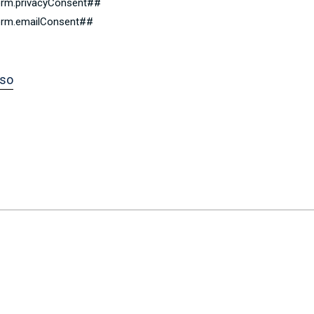
form.privacyConsent##
form.emailConsent##
so