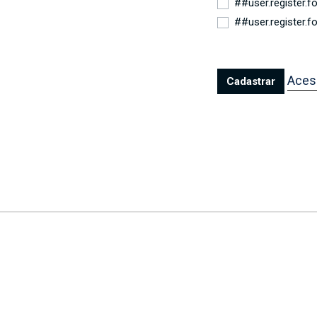
##user.register.
##user.register.
Aces
Cadastrar