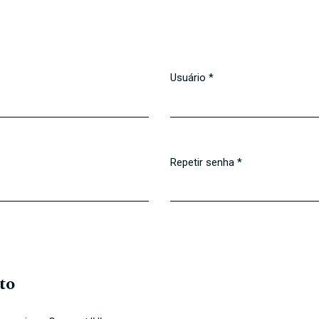
Usuário
*
Obrigatório
Repetir senha
*
Obrigatório
to