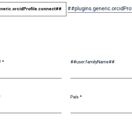
##plugins.generic.orcidProf
neric.orcidProfile.connect##
#
*
##user.familyName##
*
País
*
Obrigatório